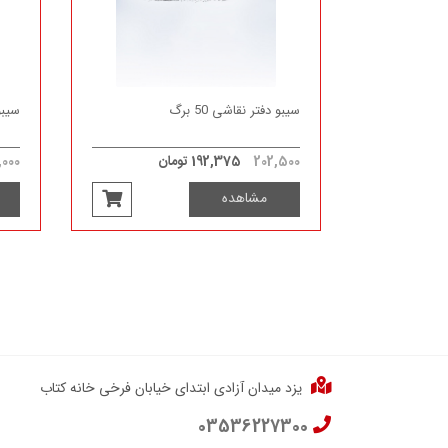
سیبو دفتر نقاشی 50 برگ
سیبو دف
202,500
192,375 تومان
,000
مشاهده
یزد میدان آزادی ابتدای خیابان فرخی خانه کتاب
03536227300