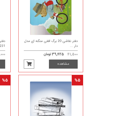
دفتر نقاشی 20 برگ افقی منگنه ای مدل
دار ...
231)
41,500
39,425 تومان
000
مشاهده
%5
%5