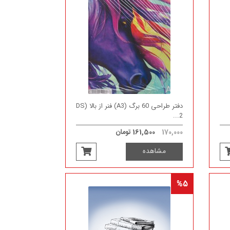
دفتر طراحی 60 برگ (A3) فنر از بالا (DS
2...
170,000
161,500 تومان
مشاهده
%5