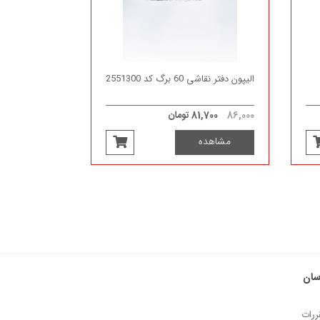
الیپون دفتر نقاشی 60 برگ کد 2551300
86,000
81,700 تومان
مشاهده
سان
ررات