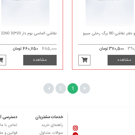
تر نقاشی 80 برگ رحلی سیبو
نقاشی الماسی بوم دار 20*30 2260
390
370,500 تومان
485,000
460,750 تومان
مشاهده
مشاهده
2
1
خدمات مشتریان
دسترسی آ
راهنمای خرید
تماس با ما
سوالات متداول
قوانین و مق