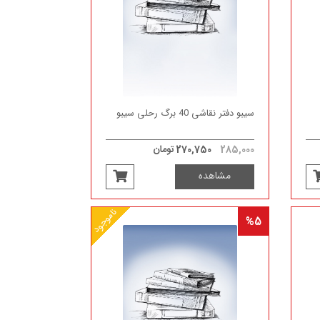
سیبو دفتر نقاشی 40 برگ رحلی سیبو
285,000
270,750 تومان
مشاهده
ناموجود
%5