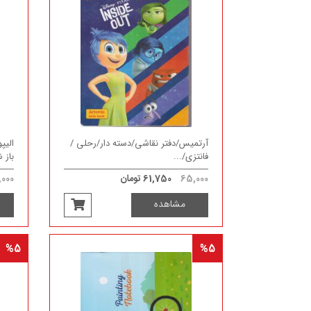
آرتمیس/دفتر نقاشی/دسته دار/رحلی /
فانتزی/...
باز ش
65,000
61,750 تومان
000
مشاهده
%5
%5