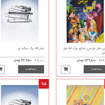
الیپون دفتر طراحی اسکچ بوک A4 بغل
دفتر 40 برگ منگنه ای
و...
884,
839,800 تومان
45,000
42,750 تومان
مشاهده
مشاهده
%5