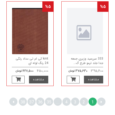
%5
%5
333 سررسید وزیری جمعه
kmt کی ام تی مداد رنگی
جدا جلد ترمو طرح گ...
24 رنگ لوله ای
450,000
395,400
375,630 تومان
427,500 تومان
مشاهده
مشاهده
38
37
36
35
...
4
3
2
1