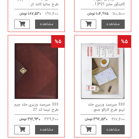
گالینگور سایز 21*13...
طرح ساتیا کاغذ کر...
197,400
110,500
104,975 تومان
187,530 تومان
مشاهده
مشاهده
%5
%5
333 سررسید وزیری جلد
333 سررسید وزیری جلد چرم
ترمو طرح کاراکو جمع...
طرح تیسا کد 27
329,400
417,400
396,530 تومان
312,930 تومان
مشاهده
مشاهده