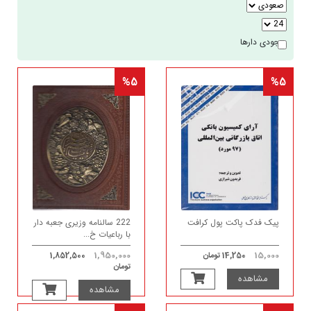
موجودی دارها
%5
%5
پیک فدک پاکت پول کرافت
222 سالنامه وزیری جعبه دار
با رباعیات خ...
1,950,000
15,000
14,250 تومان
1,852,500
تومان
مشاهده
مشاهده