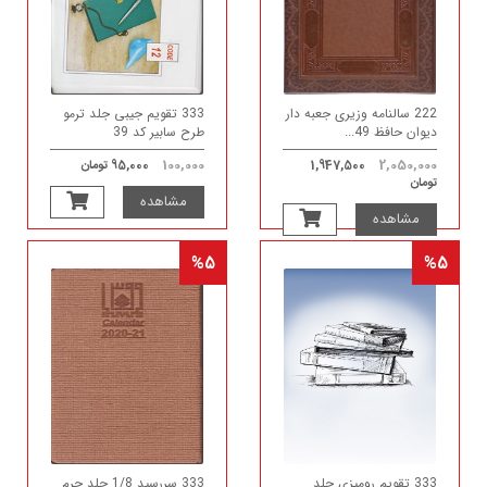
222 سالنامه وزیری جعبه دار
333 تقویم جیبی جلد ترمو
دیوان حافظ 49...
طرح سابیر کد 39
100,000
2,050,000
1,947,500
95,000 تومان
تومان
مشاهده
مشاهده
%5
%5
333 تقویم رومیزی جلد
333 سررسید 1/8 جلد چرم