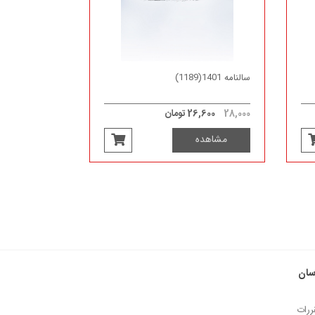
سالنامه 1401(1189)
28,000
26,600 تومان
مشاهده
سان
ررات