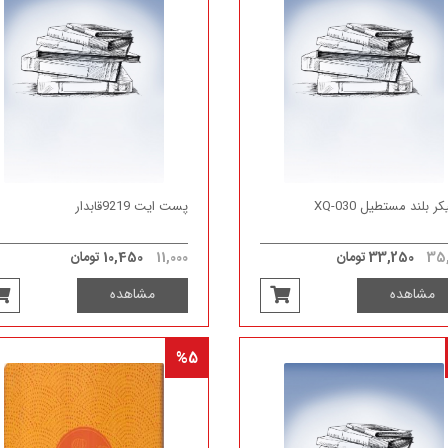
ر بلند مستطیل XQ-030
پست ایت 9219قابدار
35,
33,250 تومان
11,000
10,450 تومان
مشاهده
مشاهده
%5