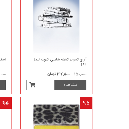
آوای تحریر تخته شاسی کیوت لیدل
استیک
154
150,000
142,500 تومان
000
مشاهده
%5
%5