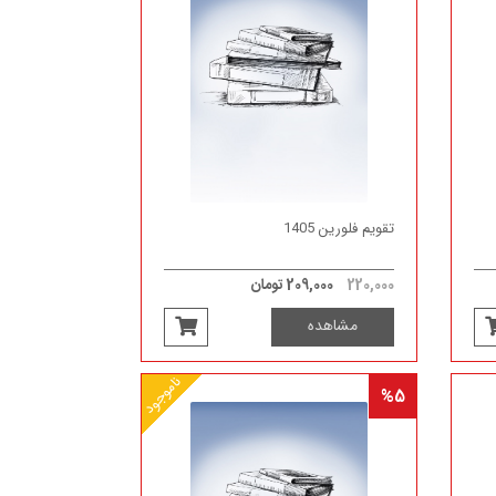
تقویم فلورین 1405
220,000
209,000 تومان
مشاهده
ناموجود
%5