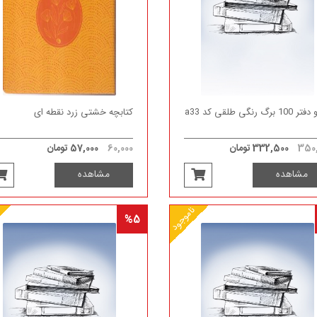
 برگ رنگی طلقی کد a33
کتابچه خشتی زرد نقطه ای
350,
332,500 تومان
60,000
57,000 تومان
مشاهده
مشاهده
ناموجود
%5