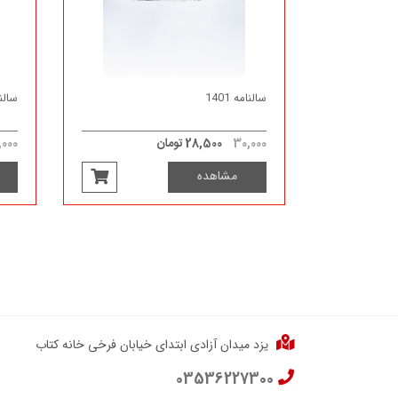
سالنامه 1401
سالنامه 1
30,000
28,500 تومان
000
مشاهده
یزد میدان آزادی ابتدای خیابان فرخی خانه کتاب
03536227300