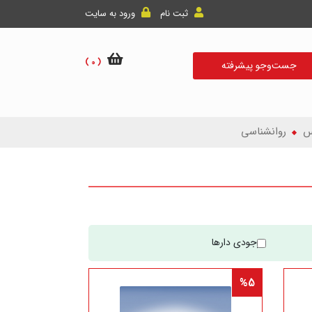
ثبت نام
ورود به سایت
( 0 )
جست‌و‌جو پیشرفته
س
روانشناسی
موجودی دارها
%5