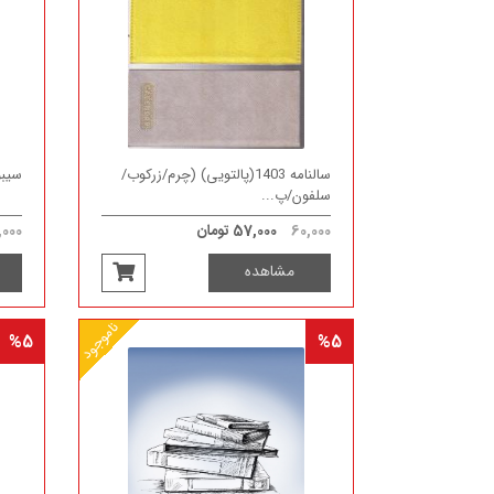
سالنامه 1403(پالتویی) (چرم/زرکوب/
سیبو دفتر 100
سلفون/پ...
60,000
57,000 تومان
000
مشاهده
ناموجود
%5
%5