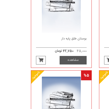
بوستان طلق پایه دار
45,000
42,750 تومان
مشاهده
ناموجود
ناموجود
%5