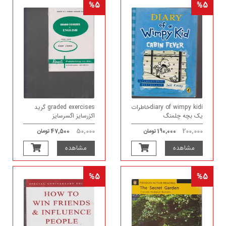
%5
%5
diary of wimpy kidiخاطرات
graded exercises گرید
یک بچه چلمنگ
اکزرسایز اگسرسایز
50,000
200,000
190,000 تومان
47,500 تومان
مشاهده
مشاهده
%5
%5