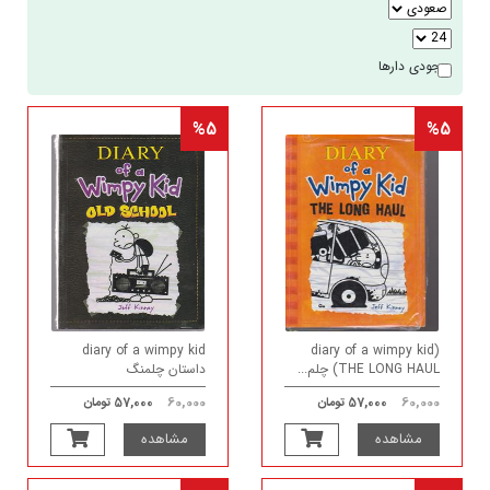
موجودی دارها
%5
%5
diary of a wimpy kid
(diary of a wimpy kid
(THE LONG HAUL چلم...
داستان چلمنگ
60,000
60,000
57,000 تومان
57,000 تومان
مشاهده
مشاهده