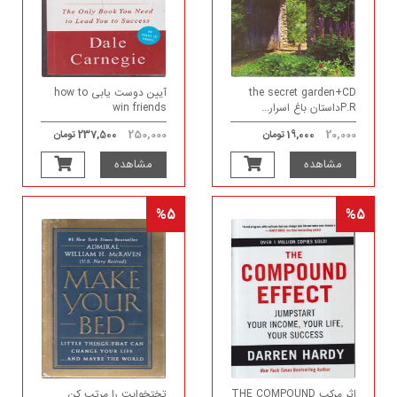
the secret garden+CD
آیین دوست یابی how to
P.Rداستان باغ اسرار...
win friends
250,000
20,000
19,000 تومان
237,500 تومان
مشاهده
مشاهده
%5
%5
اثر مرکب THE COMPOUND
تختخوابت را مرتب کن