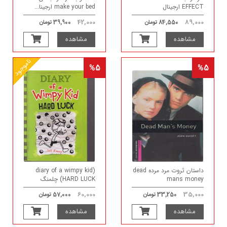
EFFECT ارجینال
make your bed ارجینا...
42,000
89,000
84,550 تومان
39,900 تومان
مشاهده
مشاهده
ناموجود
%5
%5
داستان ثروت مرد مرده dead
(diary of a wimpy kid
mans money
(HARD LUCK چلمنگ
60,000
35,000
33,250 تومان
57,000 تومان
مشاهده
مشاهده