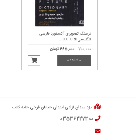
فرهنگ تصویری آکسفورد فارسی
انگلیسیOXFORD...
700,000
665,000 تومان
مشاهده
یزد میدان آزادی ابتدای خیابان فرخی خانه کتاب
03536227300