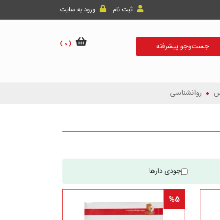
ثبت نام
ورود به سایت
( 0 )
جست‌و‌جو پیشرفته
س
روانشناسی
موجودی دارها
%5