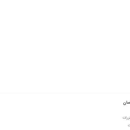
سان
ررات
ت