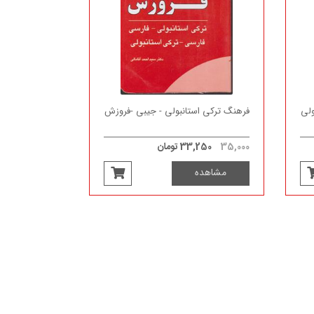
ولی
فرهنگ ترکی استانبولی - جیبی -فروزش
35,000
33,250 تومان
مشاهده