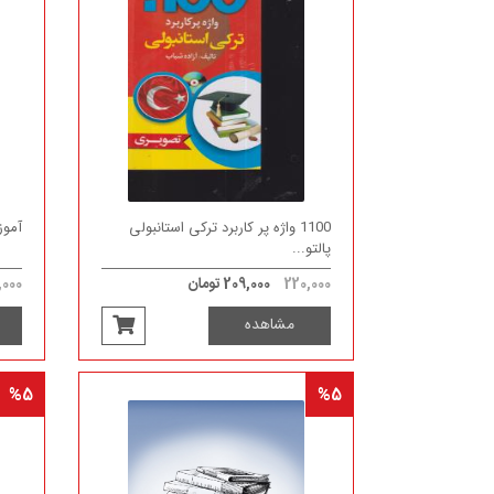
1100 واژه پر کاربرد ترکی استانبولی
آموزش
پالتو...
220,000
209,000 تومان
,000
مشاهده
%5
%5