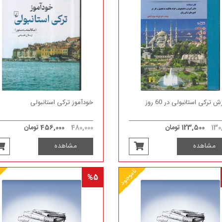
 ترکی استانبولی در 60 روز
خودآموز ترکی استانبولی
130
123,500 تومان
480,000
456,000 تومان
مشاهده
مشاهده
ناموجود
%5