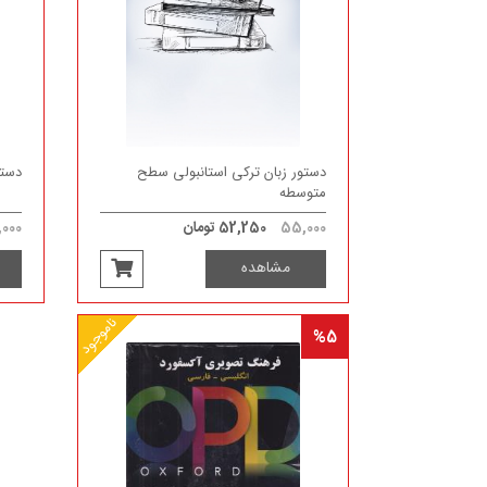
دستور زبان ترکی استانبولی سطح
دستو
متوسطه
55,000
52,250 تومان
000
مشاهده
ناموجود
%5