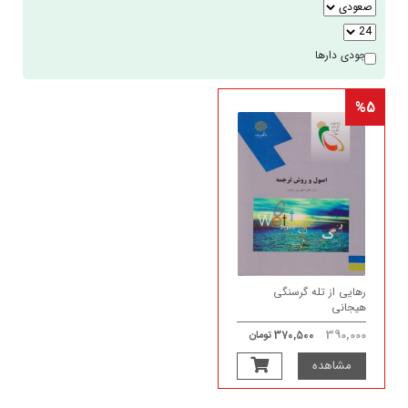
موجودی دارها
%5
رهایی از تله گرسنگی
هیجانی
390,000
370,500 تومان
مشاهده