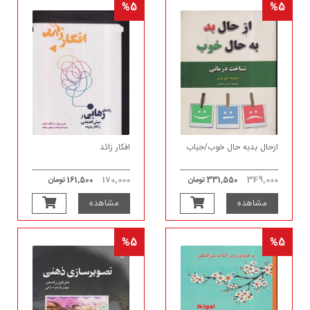
%5
%5
ازحال بدبه حال خوب/حباب
افکار زائد
170,000
349,000
331,550 تومان
161,500 تومان
مشاهده
مشاهده
%5
%5