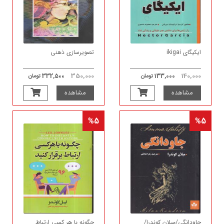
ایکیگای ikigai
تصویرسازی ذهنی
350,000
140,000
133,000 تومان
332,500 تومان
مشاهده
مشاهده
%5
%5
جاودانگی/میلان کوندرا/
چگونه با هر کسی ارتباط