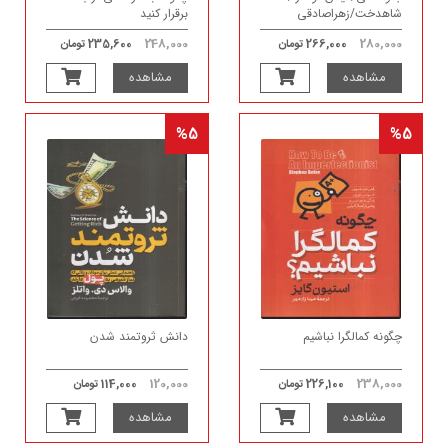
شاهدخت/زهراصادقی
برقرار کنید
248,000
280,000
266,000 تومان
235,600 تومان
مشاهده
مشاهده
%5
%5
چگونه کمالگرا نباشیم
دانش ثروتمند شدن
120,000
238,000
226,100 تومان
114,000 تومان
مشاهده
مشاهده