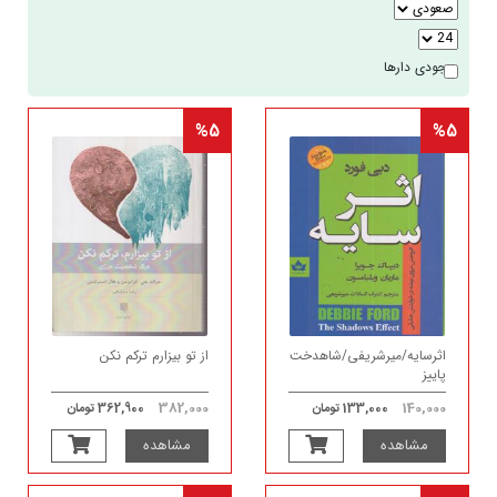
موجودی دارها
%5
%5
اثرسایه/میرشریفی/شاهدخت
از تو بیزارم ترکم نکن
پاییز
382,000
140,000
133,000 تومان
362,900 تومان
مشاهده
مشاهده