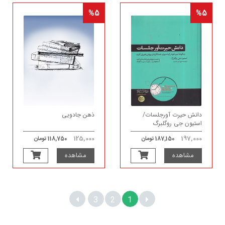
%5
%5
دانش حیرت آورجلسات/
ذهن جادویی
استیون جی روگلبرگ
125,000
197,000
187,150 تومان
118,750 تومان
مشاهده
مشاهده
3
2
1