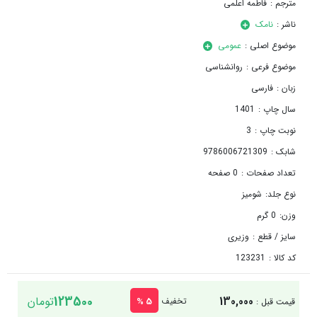
مترجم :
فاطمه اعلمی
ناشر :
نامک
موضوع اصلی :
عمومی
موضوع فرعی :
روانشناسی
زبان :
فارسی
سال چاپ :
1401
نوبت چاپ :
3
شابک :
9786006721309
تعداد صفحات :
0 صفحه
نوع جلد:
شوميز
وزن:
0 گرم
سایز / قطع :
وزیری
کد کالا :
123231
123500
130,000
5 %
تومان
تخفیف
قیمت قبل :